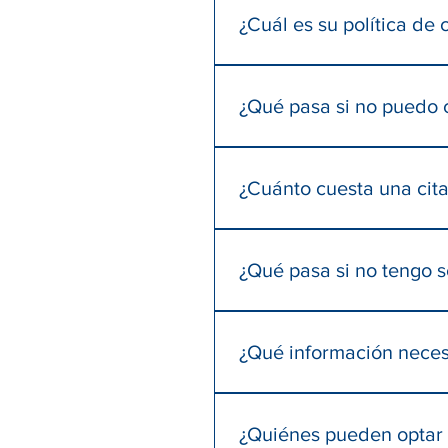
un mensaje a algunas personas
¿Cuál es su política de
Si tiene una cita pero no pued
para que podamos poner ese esp
¿Qué pasa si no puedo c
con al menos 24 horas de anti
Kenia y Sophia son nuestras ex
Puede comunicarse con nosotro
¿Cuánto cuesta una cit
tarde y los sábados durante el
Todas las citas son totalmen
servicios de forma gratuita d
¿Qué pasa si no tengo 
adecuado, adquirir suministro
donaciones y estamos solicita
¡No se necesita seguro! No so
¿Qué información neces
Solo necesitamos su nombre, t
fecha de nacimiento, correo e
¿Quiénes pueden optar a