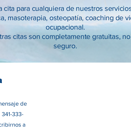
 cita para cualquiera de nuestros servicio
ca, masoterapia, osteopatía, coaching de vi
ocupacional.
ras citas son completamente gratuitas, no
seguro.
a
mensaje de
l 341-333-
ribirnos a