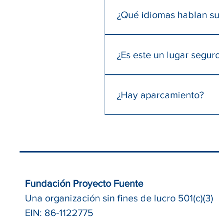
Médicos residentes de medicin
¿Qué idiomas hablan s
integrativa y nuestras divers
Nuestros proveedores hablan i
¿Es este un lugar seguro
Sí, todas nuestras salas de t
guardia de seguridad en la ent
¿Hay aparcamiento?
HIPAA.
Hay un aparcamiento junto al 
Fundación Proyecto Fuente
Una organización sin fines de lucro 501(c)(3)
EIN: 86-1122775