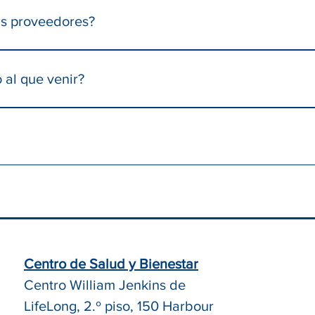
a familiar vienen con regularidad a observar nuestro trabajo y 
us proveedores?
as modalidades.
nglés, español, chino (mandarín y cantonés), farsi y vietnamita.
 al que venir?
ratamiento son privadas. Su información y estado están seguros 
rada del edificio. Todo el personal y los voluntarios están capac
centro.
Centro de Salud y Bienestar
Centro William Jenkins de
LifeLong, 2.º piso, 150 Harbour