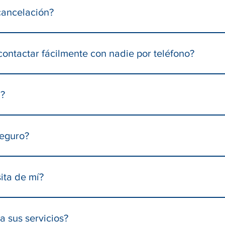
 para cubrir las vacantes y le daremos la cita a la primera pers
 cancelación?
e asistir, llame al teléfono de la clínica (510-646-3100 o 341-3
acio a disposición de otro paciente.Si usted falta a dos citas s
ontactar fácilmente con nadie por teléfono?
cipación, no podrá programar otra cita durante un período de d
celentes asistentes administrativas y revisan el teléfono al final 
s más fácilmente en tiempo real durante el horario de atención d
a?
 día.
te gratuitas.Contamos con una generosa subvención que nos perm
urante 3 años, además de pagar a nuestros proveedores y docentes
seguro?
s y asegurarnos de tener todo lo necesario para brindar servicio
ndo otras subvenciones para continuar ofreciendo nuestros servi
licitamos información sobre seguros.
ita de mí?
eléfono y correo electrónico, y que firme un consentimiento. E
lectrónico, número de teléfono e historial médico.
 sus servicios?