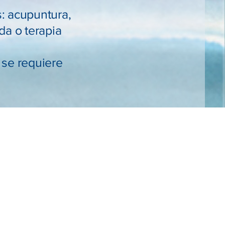
s: acupuntura,
da o terapia
 se requiere