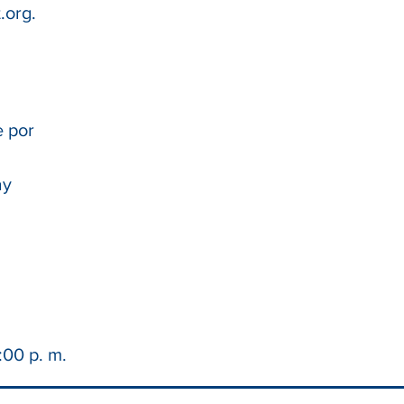
.org
.
e por
ay
:00 p. m.