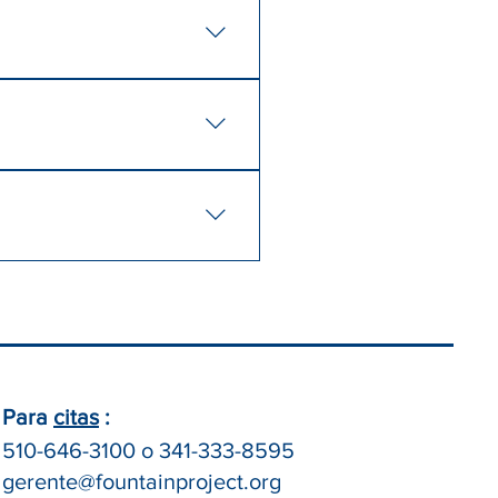
a aprender sobre medicina
con nosotros. Contamos con un
itados para cumplir con la ley
Para
citas
:
510-646-3100 o
341-333-8595
gerente@fountainproject.org